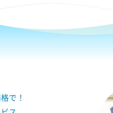
価格で！
ービス